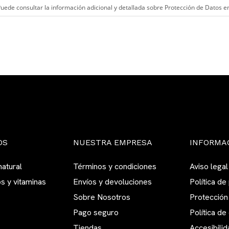
uede consultar la información adicional y detallada sobre Protección de Datos en
OS
NUESTRA EMPRESA
INFORMA
atural
Términos y condiciones
Aviso legal
s y vitaminas
Envíos y devoluciones
Política de
Sobre Nosotros
Protección
Pago seguro
Política de
Tiendas
Accesibilid