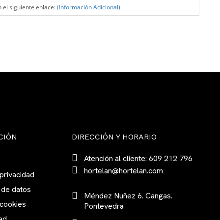
 el siguiente enlace:
(Información Adicional)
CIÓN
DIRECCIÓN Y HORARIO
Atención al cliente: 609 212 796
hortelan@hortelan.com
 privacidad
 de datos
Méndez Nuñez 6. Cangas.
 cookies
Pontevedra
ad