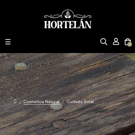
Navegación
☰
0
de
palanca
Cosmética Natural
Cuidado Solar