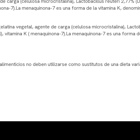
de carga (celulosa microcristalina), Lactobacillus reuteri 2,77% 
uinona-7).La menaquinona-7 es una forma de la vitamina K, denom
elatina vegetal, agente de carga (celulosa microcristalina), Lact
rol), vitamina K ( menaquinona-7).La menaquinona-7 es una forma 
menticios no deben utilizarse como sustitutos de una dieta varia